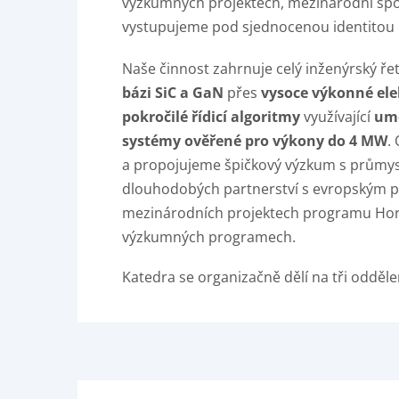
výzkumných projektech, mezinárodní spo
vystupujeme pod sjednocenou identitou
Naše činnost zahrnuje celý inženýrský ře
bázi SiC a GaN
přes
vysoce výkonné elek
pokročilé řídicí algoritmy
využívající
umě
systémy ověřené pro výkony do 4 MW
.
a propojujeme špičkový výzkum s průmys
dlouhodobých partnerství s evropským p
mezinárodních projektech programu Horiz
výzkumných programech.
Katedra se organizačně dělí na tři odděle