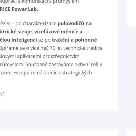
lupráci a komunikaci s průmyslem
RICE Power Lab
.
tězec – od charakterizace
polovodičů na
trické stroje, vícefázové měniče a
lou inteligenci
až po
trakční a pohonné
 Opíráme se o více než 75 let technické tradice
lovými aplikacemi prostřednictvím
růmyslem. Současně zastáváme aktivní roli v
ont Evropa i v národních strategických
ní.