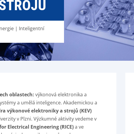
 STROJŮ
rgie | Inteligentní
ech oblastech:
výkonová elektronika a
systémy a umělá inteligence. Akademickou a
ra výkonové elektroniky a strojů (KEV)
verzity v Plzni. Výzkumné aktivity vedeme v
r Electrical Engineering (RICE)
a ve