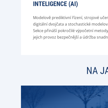
INTELIGENCE (AI)
Modelově prediktivní řízení, strojové uč
digitální dvojčata a stochastické modelo
Sekce přináší pokročilé výpočetní metody,
jejich provoz bezpečnější a údržba snadn
NA J