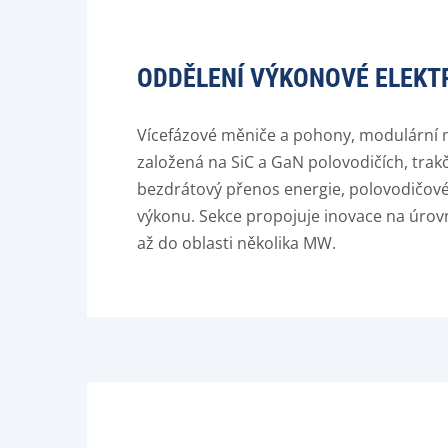
ODDĚLENÍ VÝKONOVÉ ELEKT
Vícefázové měniče a pohony, modulární m
založená na SiC a GaN polovodičích, trakč
bezdrátový přenos energie, polovodičové
výkonu. Sekce propojuje inovace na úrov
až do oblasti několika MW.