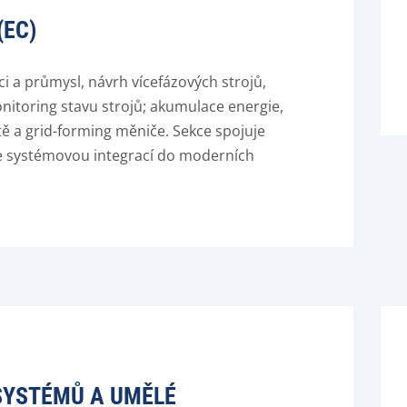
(EC)
ci a průmysl, návrh vícefázových strojů,
itoring stavu strojů; akumulace energie,
tě a grid-forming měniče. Sekce spojuje
e systémovou integrací do moderních
SYSTÉMŮ A UMĚLÉ