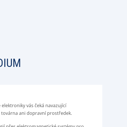
DIUM
lektroniky vás čeká navazující
továrna ani dopravní prostředek.
ogií přes elektromagnetické systémy pro