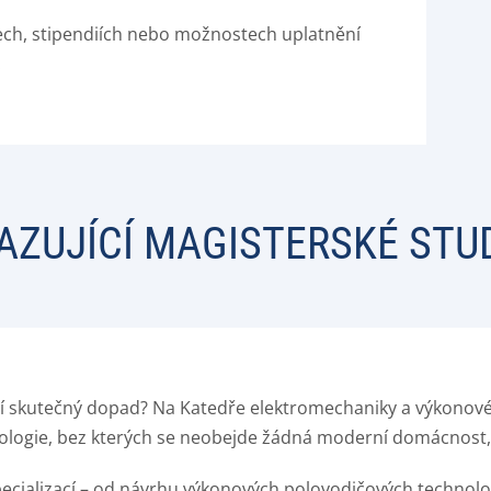
ech, stipendiích nebo možnostech uplatnění
.
AZUJÍCÍ MAGISTERSKÉ STU
í skutečný dopad? Na Katedře elektromechaniky a výkonové e
logie, bez kterých se neobejde žádná moderní domácnost, 
specializací – od návrhu výkonových polovodičových technol