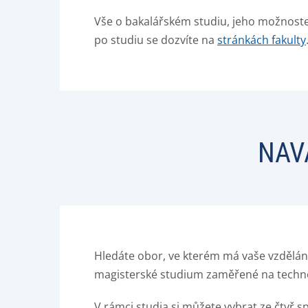
Vše o bakalářském studiu, jeho možnost
po studiu se dozvíte na
stránkách fakulty
NAV
Hledáte obor, ve kterém má vaše vzdělán
magisterské studium zaměřené na techno
V rámci studia si můžete vybrat ze čtyř 