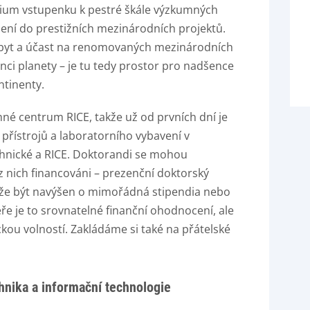
ium vstupenku k pestré škále výzkumných
ení do prestižních mezinárodních projektů.
 pobyt a účast na renomovaných mezinárodních
ci planety – je tu tedy prostor pro nadšence
ntinenty.
né centrum RICE, takže už od prvních dní je
přístrojů a laboratorního vybavení v
hnické a RICE. Doktorandi se mohou
 nich financováni – prezenční doktorský
ůže být navýšen o mimořádná stipendia nebo
éře je to srovnatelné finanční ohodnocení, ale
kou volností. Zakládáme si také na přátelské
hnika a informační technologie