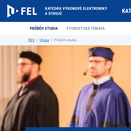
KA
PRŮBĚH STUDIA
STUDENTSKÁ TÉMATA
KEV
Výuka
Průběh studia